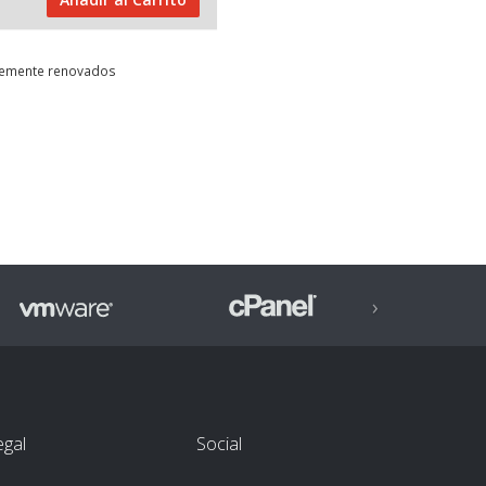
ntemente renovados
›
egal
Social