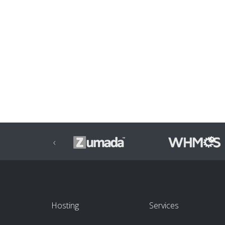
‹
Hosting
Services