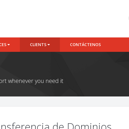
ICES
CLIENTS
CONTÁCTENOS
port whenever you need it
nsferencia de Dominios