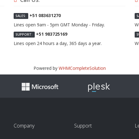
+51 083631270
SALES:
S
Lines open 9am - 5pm GMT Monday - Friday.
We
+51 983725169
SUPPORT:
S
Lines open 24 hours a day, 365 days a year.
We
Powered by
WHMCompleteSolution
Company
Support
L