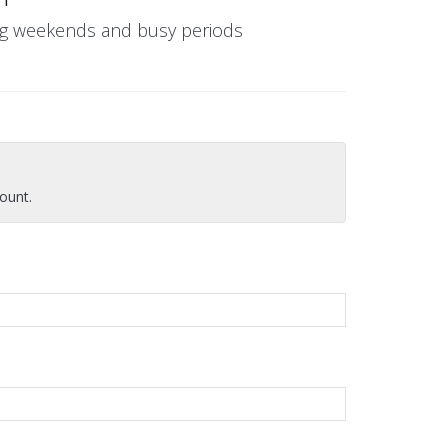
ing weekends and busy periods
ount.