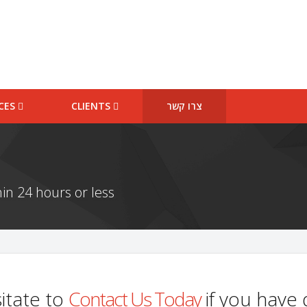
ICES
CLIENTS
צרו קשר
in 24 hours or less
itate to
Contact Us Today
if you have