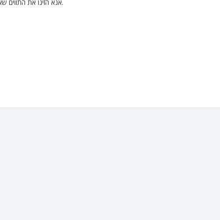
אנא הזינו את התווים שאתם רואים בתמונה מטה לתוך תיבת הטקסט הרלוונטית. צעד זה נדרש כדי למנוע פתיחת פניות שלא לצורך.